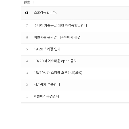
번호
스쿨감독입니다.
주니어 기술등급 레벨 자격증발급안내
7
이번시즌 곤지암 리조트에서 운영
6
19-20 스키장 연기
5
19/20 베어스타운 open 공지
4
18/19시즌 스키장 오픈안내(최종)
3
시즌락카 분출안내
2
셔틀버스운영안내
1